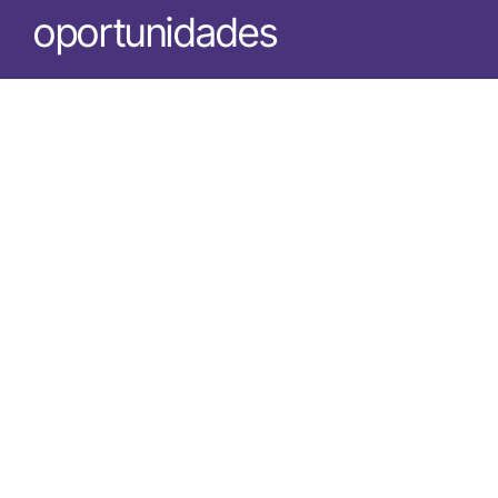
oportunidades
O que é o Panorama do Mercado de 
Produto?
Quem pode se beneficiar desses 
relatórios?